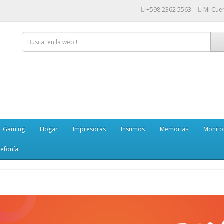
+598 2362 5563
Mi Cue
Gaming
Hogar
Impresoras
Insumos
Memorias
Monito
lefonía