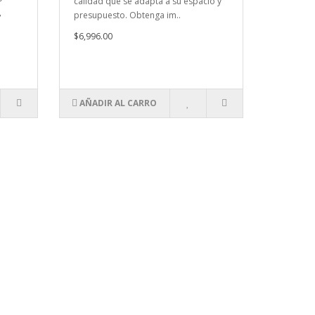
calidad que se adapta a su espacio y
,
presupuesto. Obtenga im..
$6,996.00
AÑADIR AL CARRO