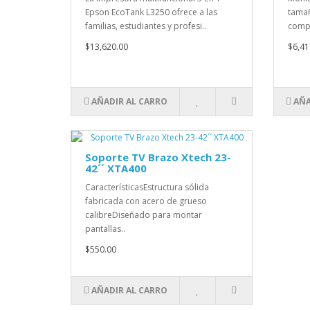
Epson EcoTank L3250 ofrece a las
tamañ
familias, estudiantes y profesi..
compa
$13,620.00
$6,41
AÑADIR AL CARRO
AÑA
Soporte TV Brazo Xtech 23-
42´´ XTA400
CaracterísticasEstructura sólida
fabricada con acero de grueso
calibreDiseñado para montar
pantallas..
$550.00
AÑADIR AL CARRO