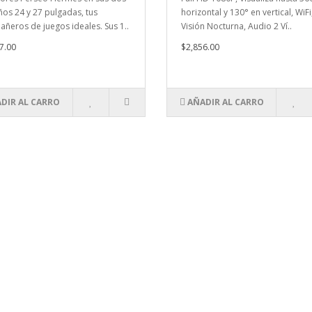
os 24 y 27 pulgadas, tus
horizontal y 130° en vertical, WiFi
ñeros de juegos ideales. Sus 1..
Visión Nocturna, Audio 2 Ví..
7.00
$2,856.00
DIR AL CARRO
AÑADIR AL CARRO