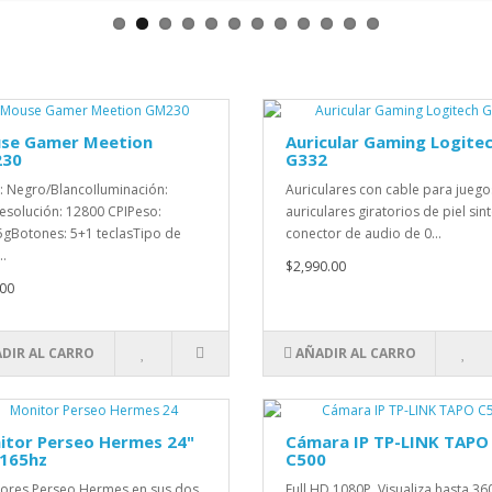
se Gamer Meetion
Auricular Gaming Logite
30
G332
: Negro/BlancoIluminación:
Auriculares con cable para juego
solución: 12800 CPIPeso:
auriculares giratorios de piel sint
gBotones: 5+1 teclasTipo de
conector de audio de 0...
..
$2,990.00
00
DIR AL CARRO
AÑADIR AL CARRO
itor Perseo Hermes 24"
Cámara IP TP-LINK TAPO
 165hz
C500
ores Perseo Hermes en sus dos
Full HD 1080P, Visualiza hasta 36