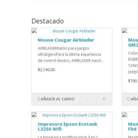
Destacado
Mouse Cougar Airblader
Mou
GM2
AIRBLADERRatón para juegos
Color
ultraligeroPara la última experiencia
RGBRe
de control diestro, AIRBLADER nació..
129±5
$2,190.00
juego
$790.
AÑADIR AL CARRO
AÑA
Impresora Epson Ecotank
Mon
L3250 Wifi
Fhd
La Impresora multifuncional 3 en 1
Monit