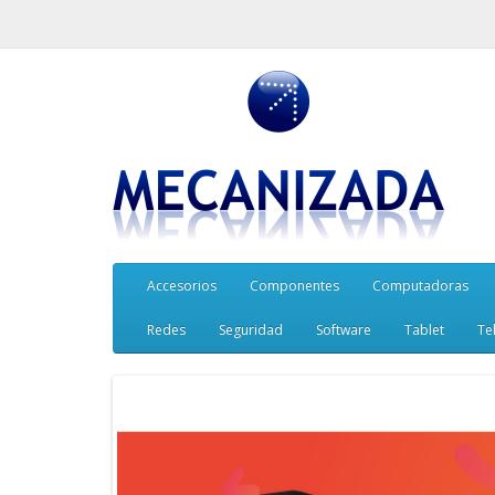
Accesorios
Componentes
Computadoras
Redes
Seguridad
Software
Tablet
Te