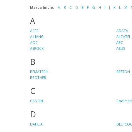
Marca Inicio:
A
B
C
D
E
F
G
H
I
J
K
L
M
A
ACER
ADATA
AILIANG
ALCATEL
AOC
APC
ASROCK
ASUS
B
BEMATECH
BESTON
BROTHER
C
CANON
Coolmas
D
DAHUA
DEEPCO