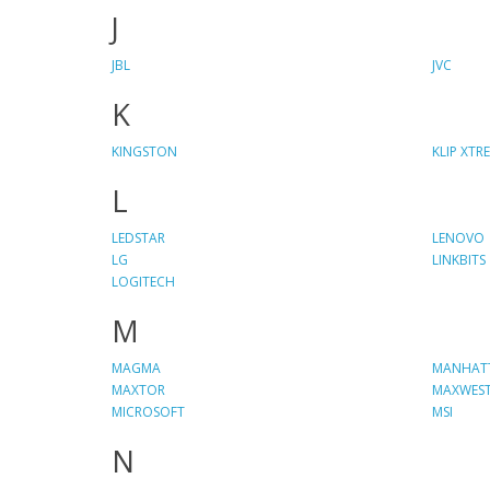
J
JBL
JVC
K
KINGSTON
KLIP XTR
L
LEDSTAR
LENOVO
LG
LINKBITS
LOGITECH
M
MAGMA
MANHAT
MAXTOR
MAXWES
MICROSOFT
MSI
N