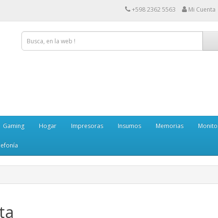
+598 2362 5563
Mi Cuenta
Gaming
Hogar
Impresoras
Insumos
Memorias
Monito
lefonía
ta