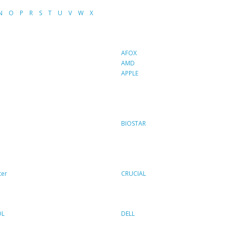
N
O
P
R
S
T
U
V
W
X
AFOX
AMD
APPLE
BIOSTAR
ter
CRUCIAL
OL
DELL