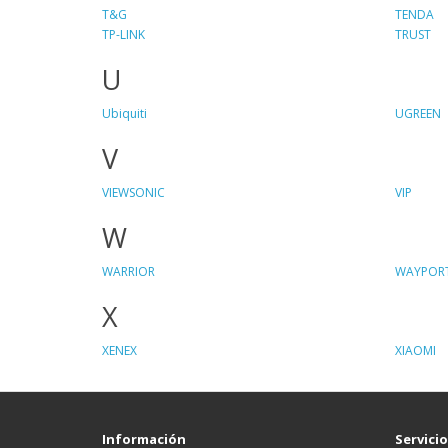
T&G
TENDA
TP-LINK
TRUST
U
Ubiquiti
UGREEN
V
VIEWSONIC
VIP
W
WARRIOR
WAYPOR
X
XENEX
XIAOMI
Información
Servicio