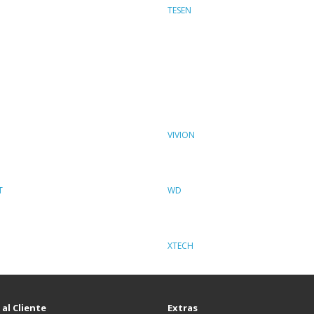
TESEN
VIVION
T
WD
XTECH
 al Cliente
Extras