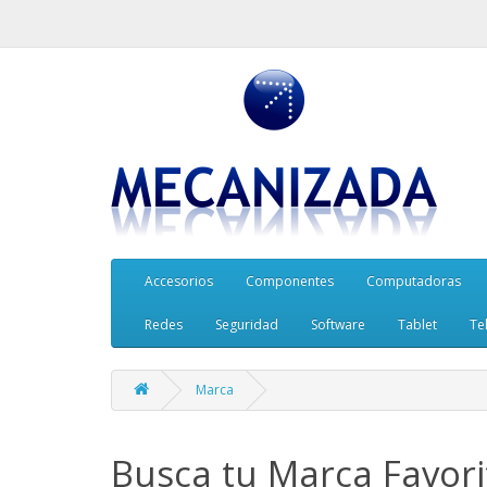
Accesorios
Componentes
Computadoras
Redes
Seguridad
Software
Tablet
Te
Marca
Busca tu Marca Favori