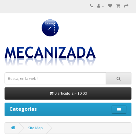
0 artículo(s) - $0.00
Categorias
Site Map