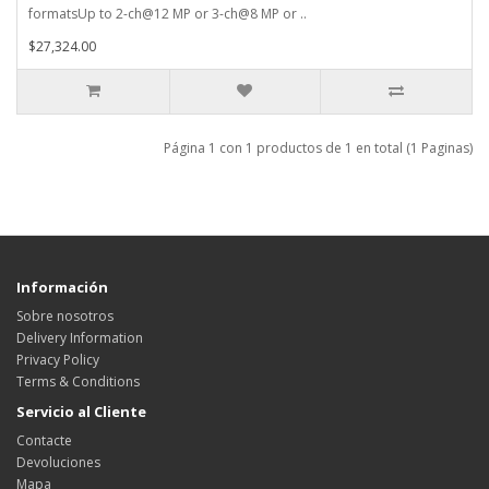
formatsUp to 2-ch@12 MP or 3-ch@8 MP or ..
$27,324.00
Página 1 con 1 productos de 1 en total (1 Paginas)
Información
Sobre nosotros
Delivery Information
Privacy Policy
Terms & Conditions
Servicio al Cliente
Contacte
Devoluciones
Mapa