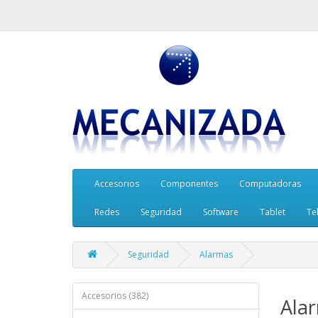
Accesorios
Componentes
Computadoras
Redes
Seguridad
Software
Tablet
Te
Seguridad
Alarmas
Accesorios (382)
Ala