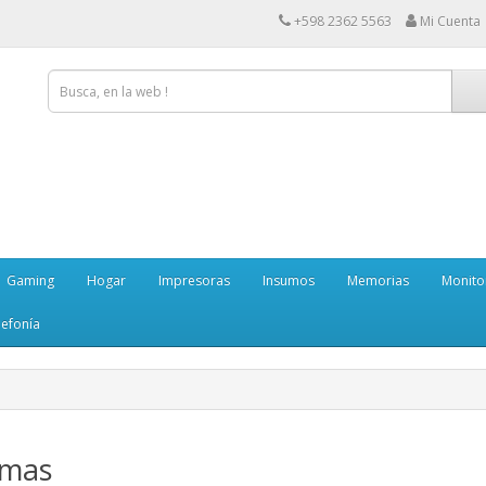
+598 2362 5563
Mi Cuenta
Gaming
Hogar
Impresoras
Insumos
Memorias
Monito
lefonía
rmas