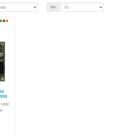
Ver:
00
000
 1000
e -