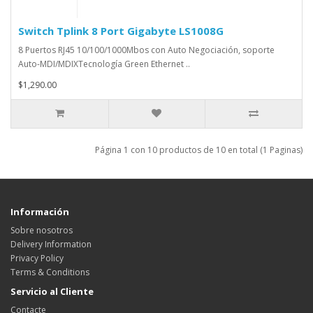
Switch Tplink 8 Port Gigabyte LS1008G
8 Puertos RJ45 10/100/1000Mbos con Auto Negociación, soporte
Auto-MDI/MDIXTecnología Green Ethernet ..
$1,290.00
Página 1 con 10 productos de 10 en total (1 Paginas)
Información
Sobre nosotros
Delivery Information
Privacy Policy
Terms & Conditions
Servicio al Cliente
Contacte