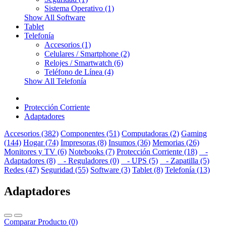
Sistema Operativo (1)
Show All Software
Tablet
Telefonía
Accesorios (1)
Celulares / Smartphone (2)
Relojes / Smartwatch (6)
Teléfono de Línea (4)
Show All Telefonía
Protección Corriente
Adaptadores
Accesorios (382)
Componentes (51)
Computadoras (2)
Gaming
(144)
Hogar (74)
Impresoras (8)
Insumos (36)
Memorias (26)
Monitores y TV (6)
Notebooks (7)
Protección Corriente (18)
-
Adaptadores (8)
- Reguladores (0)
- UPS (5)
- Zapatilla (5)
Redes (47)
Seguridad (55)
Software (3)
Tablet (8)
Telefonía (13)
Adaptadores
Comparar Producto (0)