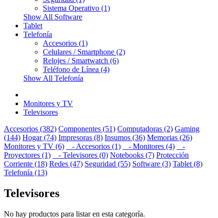
Sistema Operativo (1)
Show All Software
Tablet
Telefonía
Accesorios (1)
Celulares / Smartphone (2)
Relojes / Smartwatch (6)
Teléfono de Línea (4)
Show All Telefonía
Monitores y TV
Televisores
Accesorios (382)
Componentes (51)
Computadoras (2)
Gaming
(144)
Hogar (74)
Impresoras (8)
Insumos (36)
Memorias (26)
Monitores y TV (6)
- Accesorios (1)
- Monitores (4)
-
Proyectores (1)
- Televisores (0)
Notebooks (7)
Protección
Corriente (18)
Redes (47)
Seguridad (55)
Software (3)
Tablet (8)
Telefonía (13)
Televisores
No hay productos para listar en esta categoría.