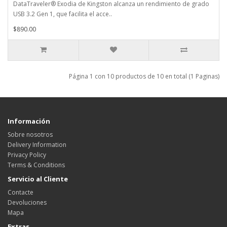
DataTraveler® Exodia de Kingston alcanza un rendimiento de grado
USB 3.2 Gen 1, que facilita el acce..
$890.00
Página 1 con 10 productos de 10 en total (1 Paginas)
Información
Sobre nosotros
Delivery Information
Privacy Policy
Terms & Conditions
Servicio al Cliente
Contacte
Devoluciones
Mapa
Extras