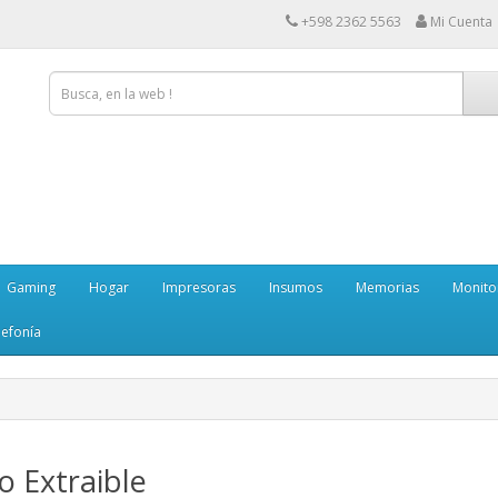
+598 2362 5563
Mi Cuenta
Gaming
Hogar
Impresoras
Insumos
Memorias
Monito
lefonía
o Extraible