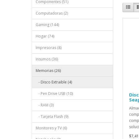
Componentes (51)
Computadoras (2)
Gaming (144)
Hogar (74)
Impresoras (8)
Insumos (36)
Memorias (26)
- Disco Extraible (4)
- Pen Drive USB (10)
Disc
Sea
- RAM (3)
Almac
compl
- Tarjeta Flash (9)
compa
soluci
Monitores y TV (6)
$7,41