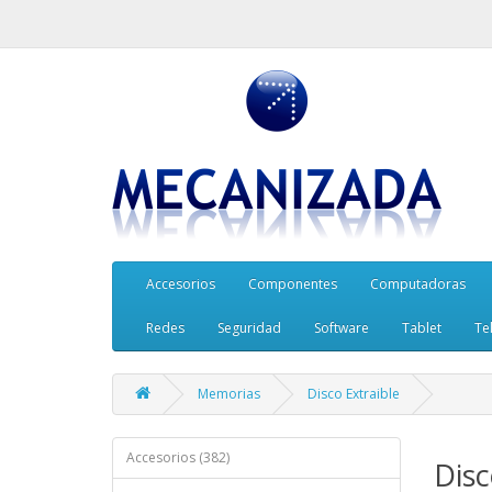
Accesorios
Componentes
Computadoras
Redes
Seguridad
Software
Tablet
Te
Memorias
Disco Extraible
Accesorios (382)
Disc