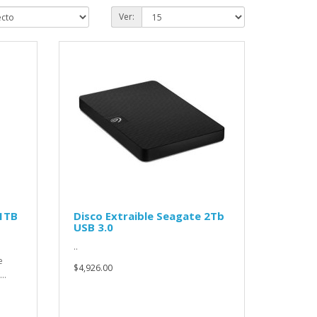
Ver:
 1TB
Disco Extraible Seagate 2Tb
USB 3.0
..
e
$4,926.00
..