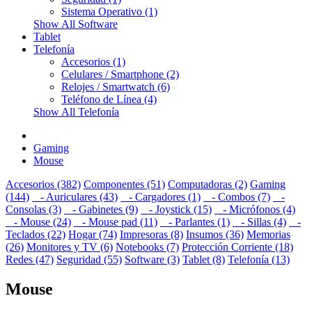
Sistema Operativo (1)
Show All Software
Tablet
Telefonía
Accesorios (1)
Celulares / Smartphone (2)
Relojes / Smartwatch (6)
Teléfono de Línea (4)
Show All Telefonía
Gaming
Mouse
Accesorios (382)
Componentes (51)
Computadoras (2)
Gaming
(144)
- Auriculares (43)
- Cargadores (1)
- Combos (7)
-
Consolas (3)
- Gabinetes (9)
- Joystick (15)
- Micrófonos (4)
- Mouse (24)
- Mouse pad (11)
- Parlantes (1)
- Sillas (4)
-
Teclados (22)
Hogar (74)
Impresoras (8)
Insumos (36)
Memorias
(26)
Monitores y TV (6)
Notebooks (7)
Protección Corriente (18)
Redes (47)
Seguridad (55)
Software (3)
Tablet (8)
Telefonía (13)
Mouse