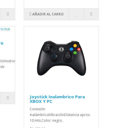
AÑADIR AL CARRO
ro
OS/Android2
 de
Joystick Inalambrico Para
XBOX Y PC
Conexión
inalámbricaVibraciónDistancia aprox.
10 mts.Color: negro..