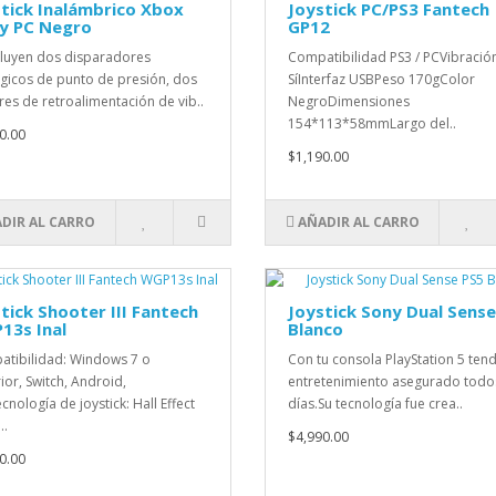
tick Inalámbrico Xbox
Joystick PC/PS3 Fantech
 y PC Negro
GP12
cluyen dos disparadores
Compatibilidad PS3 / PCVibració
gicos de punto de presión, dos
SíInterfaz USBPeso 170gColor
es de retroalimentación de vib..
NegroDimensiones
154*113*58mmLargo del..
0.00
$1,190.00
DIR AL CARRO
AÑADIR AL CARRO
tick Shooter III Fantech
Joystick Sony Dual Sense
13s Inal
Blanco
tibilidad: Windows 7 o
Con tu consola PlayStation 5 ten
ior, Switch, Android,
entretenimiento asegurado todo
cnología de joystick: Hall Effect
días.Su tecnología fue crea..
..
$4,990.00
0.00