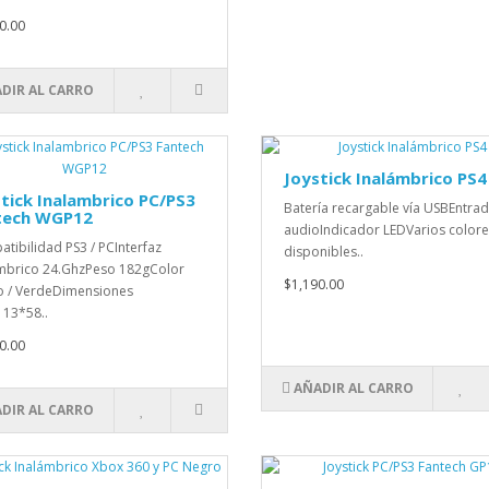
0.00
DIR AL CARRO
Joystick Inalámbrico PS4
tick Inalambrico PC/PS3
Batería recargable vía USBEntra
tech WGP12
audioIndicador LEDVarios colore
tibilidad PS3 / PCInterfaz
disponibles..
mbrico 24.GhzPeso 182gColor
$1,190.00
 / VerdeDimensiones
13*58..
0.00
AÑADIR AL CARRO
DIR AL CARRO