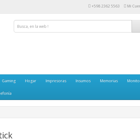
+598 2362 5563
Mi Cue
Gaming
Hogar
Impresoras
Insumos
Memorias
Monito
lefonía
tick