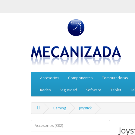
Accesorios
Componentes
Computadoras
Redes
Seguridad
Software
Tablet
Te
Gaming
Joystick
Accesorios (382)
Joys