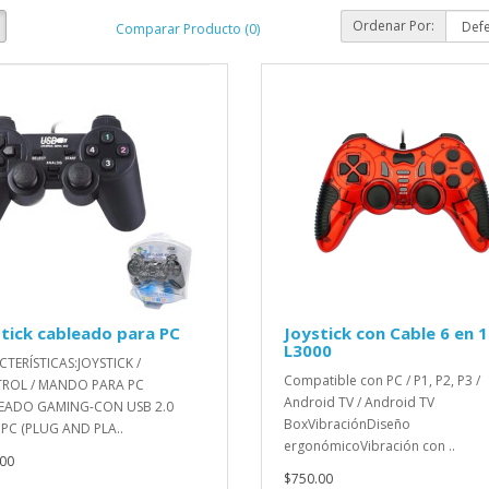
Ordenar Por:
Comparar Producto (0)
tick cableado para PC
Joystick con Cable 6 en 1
L3000
TERÍSTICAS:JOYSTICK /
Compatible con PC / P1, P2, P3 /
ROL / MANDO PARA PC
Android TV / Android TV
EADO GAMING-CON USB 2.0
BoxVibraciónDiseño
PC (PLUG AND PLA..
ergonómicoVibración con ..
00
$750.00