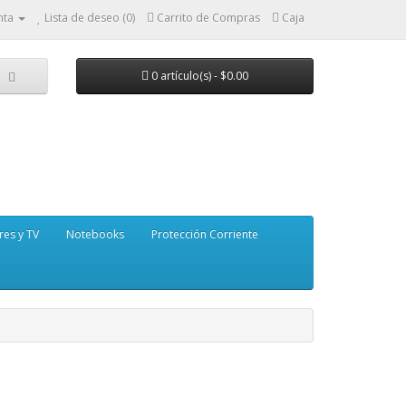
nta
Lista de deseo (0)
Carrito de Compras
Caja
0 artículo(s) - $0.00
res y TV
Notebooks
Protección Corriente