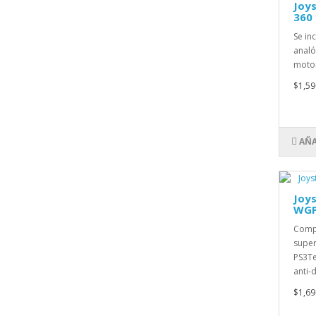
Joys
360
Se in
analó
motor
$1,59
AÑA
Joys
WGP
Compa
super
PS3Te
anti-d
$1,69