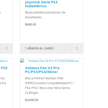
Joystick Serie PS3
Inalambrico
n
BluetoothVibraciónSensor de
movimiento..
$690.00
AÑADIR AL CARRO
 PS5
Volante Pxn V3 Pro
PC/PS3/PS4/Xbox/
drás
Marca PxnPart Number PXN-
s los
V3PROConsola Compatibilidad PC /
PS4 / PS3 / Xbox one/ Xbox Series
X|SÁngul..
$4,890.00