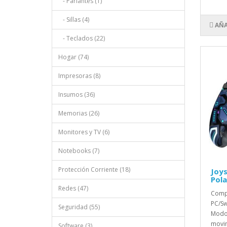
- Parlantes (1)
- Sillas (4)
AÑA
- Teclados (22)
Hogar (74)
Impresoras (8)
Insumos (36)
Memorias (26)
Monitores y TV (6)
Notebooks (7)
Protección Corriente (18)
Joys
Pola
Redes (47)
Compa
PC/Sw
Seguridad (55)
Modos
movim
Software (3)