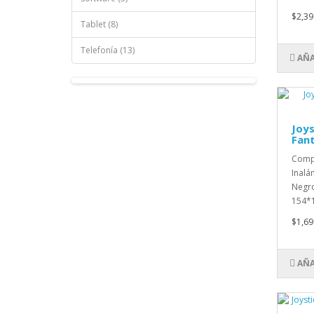
$2,39
Tablet (8)
Telefonía (13)
AÑA
Joys
Fan
Compa
Inalá
Negro
154*1
$1,69
AÑA