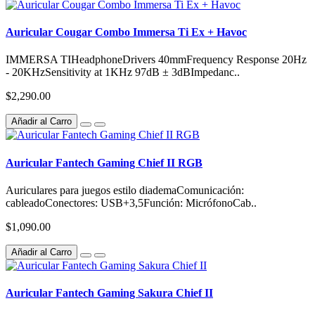
Auricular Cougar Combo Immersa Ti Ex + Havoc
IMMERSA TIHeadphoneDrivers 40mmFrequency Response 20Hz
- 20KHzSensitivity at 1KHz 97dB ± 3dBImpedanc..
$2,290.00
Añadir al Carro
Auricular Fantech Gaming Chief II RGB
Auriculares para juegos estilo diademaComunicación:
cableadoConectores: USB+3,5Función: MicrófonoCab..
$1,090.00
Añadir al Carro
Auricular Fantech Gaming Sakura Chief II