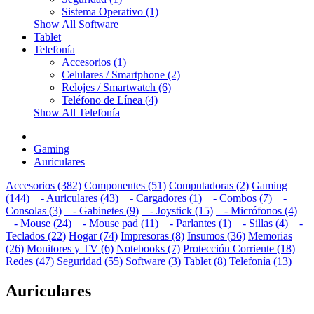
Sistema Operativo (1)
Show All Software
Tablet
Telefonía
Accesorios (1)
Celulares / Smartphone (2)
Relojes / Smartwatch (6)
Teléfono de Línea (4)
Show All Telefonía
Gaming
Auriculares
Accesorios (382)
Componentes (51)
Computadoras (2)
Gaming
(144)
- Auriculares (43)
- Cargadores (1)
- Combos (7)
-
Consolas (3)
- Gabinetes (9)
- Joystick (15)
- Micrófonos (4)
- Mouse (24)
- Mouse pad (11)
- Parlantes (1)
- Sillas (4)
-
Teclados (22)
Hogar (74)
Impresoras (8)
Insumos (36)
Memorias
(26)
Monitores y TV (6)
Notebooks (7)
Protección Corriente (18)
Redes (47)
Seguridad (55)
Software (3)
Tablet (8)
Telefonía (13)
Auriculares