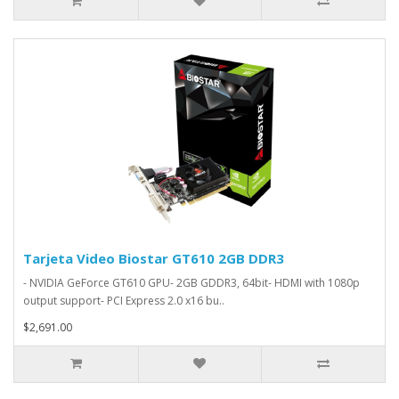
Tarjeta Video Biostar GT610 2GB DDR3
- NVIDIA GeForce GT610 GPU- 2GB GDDR3, 64bit- HDMI with 1080p
output support- PCI Express 2.0 x16 bu..
$2,691.00