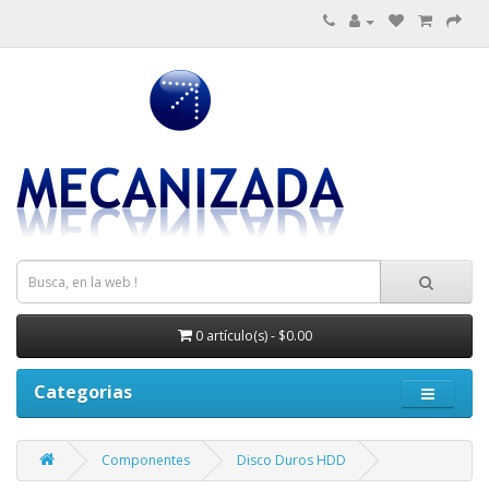
0 artículo(s) - $0.00
Categorias
Componentes
Disco Duros HDD