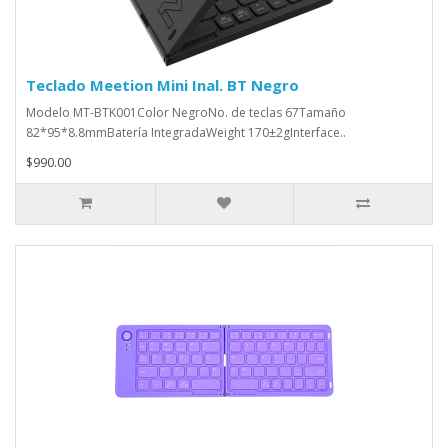
Teclado Meetion Mini Inal. BT Negro
Modelo MT-BTK001Color NegroNo. de teclas 67Tamaño
82*95*8.8mmBatería IntegradaWeight 170±2gInterface..
$990.00