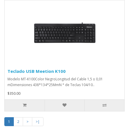
Teclado USB Meetion K100
Modelo MT-K100Color NegroLongitud del Cable 1,5 ± 0,01
mDimensiones 438*134*25MmN ° de Teclas 104/10..
$350.00
1
2
>
>|