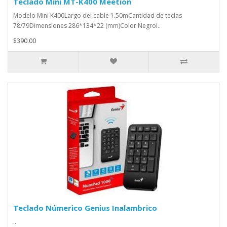
Teclado Mini MT-K400 Meetion
Modelo Mini K400Largo del cable 1.50mCantidad de teclas
78/79Dimensiones 286*134*22 (mm)Color NegroI..
$390.00
Teclado Númerico Genius Inalambrico
..