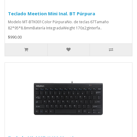
Teclado Meetion Mini Inal. BT Púrpura
Modelo MT-BTK001Color PúrpuraNo. de teclas 67Tamaño
82*95*8.8mmBatería IntegradaWeight 170±2gInterfa..
$990.00