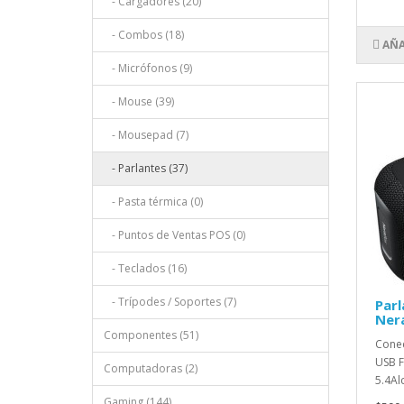
- Cargadores (20)
- Combos (18)
AÑA
- Micrófonos (9)
- Mouse (39)
- Mousepad (7)
- Parlantes (37)
- Pasta térmica (0)
- Puntos de Ventas POS (0)
- Teclados (16)
- Trípodes / Soportes (7)
Parl
Ner
Componentes (51)
Conec
USB F
Computadoras (2)
5.4Al
Gaming (144)