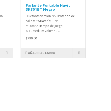
Parlante Portable Havit
SK801BT Negro
ON
Bluetooth versión: V5.3Potencia de
salida: 5WBatería: 3.7V
/500mAhTiempo de juego:
6H（Medium volume）..
$790.00
AÑADIR AL CARRO