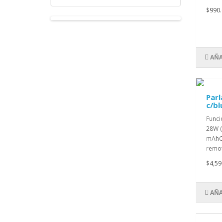
$990.
AÑA
Parl
c/bl
Func
28W (
mAhCo
remot
$4,59
AÑA