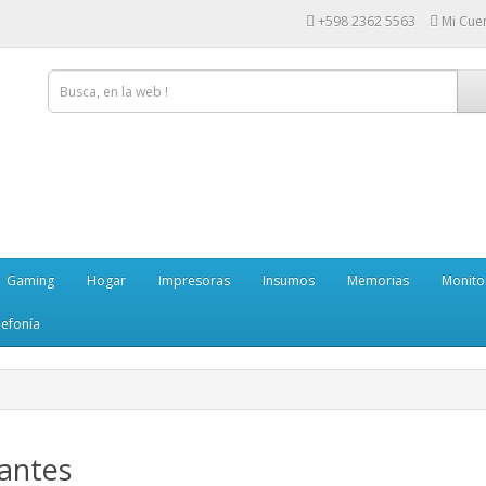
+598 2362 5563
Mi Cue
Gaming
Hogar
Impresoras
Insumos
Memorias
Monito
lefonía
antes