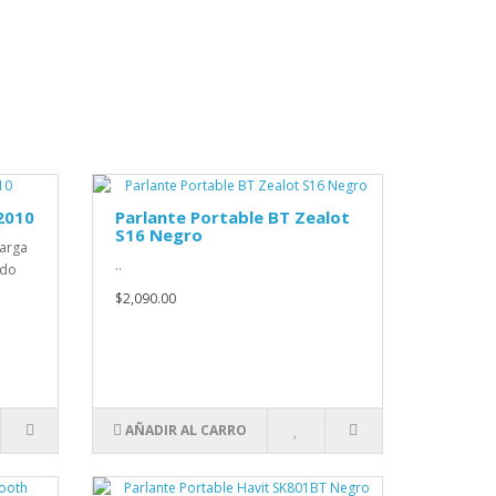
2010
Parlante Portable BT Zealot
S16 Negro
Carga
..
ido
$2,090.00
AÑADIR AL CARRO