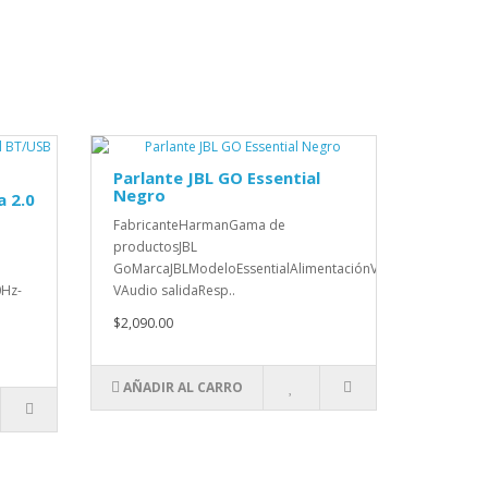
Parlante JBL GO Essential
Negro
a 2.0
FabricanteHarmanGama de
productosJBL
GoMarcaJBLModeloEssentialAlimentaciónVoltaje5
0Hz-
VAudio salidaResp..
$2,090.00
AÑADIR AL CARRO