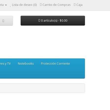
nta
Lista de deseo (0)
Carrito de Compras
Caja
0 artículo(s) - $0.00
res y TV
Notebooks
Protección Corriente