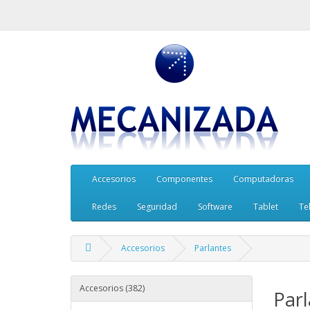
Accesorios
Componentes
Computadoras
Redes
Seguridad
Software
Tablet
Te
Accesorios
Parlantes
Accesorios (382)
Parl