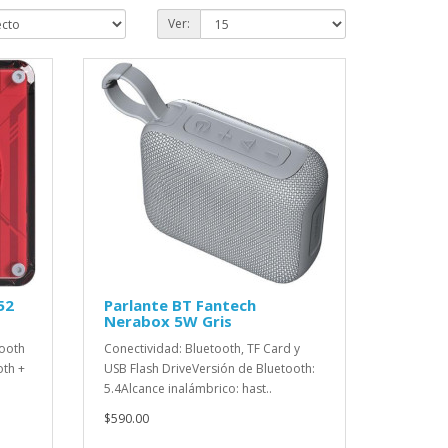
Ver:
52
Parlante BT Fantech
Nerabox 5W Gris
tooth
Conectividad: Bluetooth, TF Card y
oth +
USB Flash DriveVersión de Bluetooth:
5.4Alcance inalámbrico: hast..
$590.00