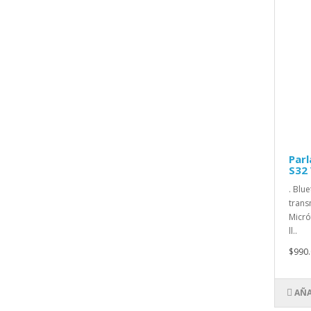
Parl
S32
. Blue
trans
Micró
ll..
$990.
AÑA