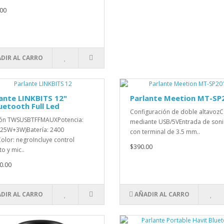
00
DIR AL CARRO
ante LINKBITS 12"
Parlante Meetion MT-SP
uetooth Full Led
Configuración de doble altavoz
ión TWSUSBTFFMAUXPotencia:
mediante USB/5VEntrada de son
25W+3W)Batería: 2400
con terminal de 3.5 mm..
lor: negroIncluye control
$390.00
o y mic..
0.00
DIR AL CARRO
AÑADIR AL CARRO