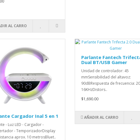
00
DIR AL CARRO
Parlante Fantech Trifect
Dual BT/USB Gamer
Unidad de controlador: 45
mmSensibilidad del altavoz:
90dBRespuesta de frecuencia: 2
16KHzDistors..
$1,690.00
ante Cargador Inal 5 en 1
AÑADIR AL CARRO
nte - Luz LED - Cargador -
rtador - TemporizadorDisplay
stancia aprox. 10 metrosBluet..