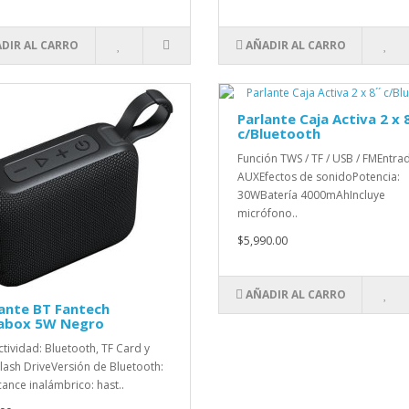
DIR AL CARRO
AÑADIR AL CARRO
Parlante Caja Activa 2 x 8
c/Bluetooth
Función TWS / TF / USB / FMEntra
AUXEfectos de sonidoPotencia:
30WBatería 4000mAhIncluye
micrófono..
$5,990.00
AÑADIR AL CARRO
ante BT Fantech
abox 5W Negro
tividad: Bluetooth, TF Card y
lash DriveVersión de Bluetooth:
cance inalámbrico: hast..