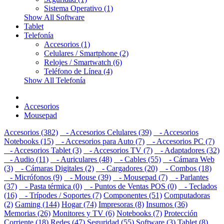
Sistema Operativo (1)
Show All Software
Tablet
Telefonía
Accesorios (1)
Celulares / Smartphone (2)
Relojes / Smartwatch (6)
Teléfono de Línea (4)
Show All Telefonía
Accesorios
Mousepad
Accesorios (382)
- Accesorios Celulares (39)
- Accesorios
Notebooks (15)
- Accesorios para Auto (7)
- Accesorios PC (7)
- Accesorios Tablet (3)
- Accesorios TV (7)
- Adaptadores (32)
- Audio (11)
- Auriculares (48)
- Cables (55)
- Cámara Web
(3)
- Cámaras Digitales (2)
- Cargadores (20)
- Combos (18)
- Micrófonos (9)
- Mouse (39)
- Mousepad (7)
- Parlantes
(37)
- Pasta térmica (0)
- Puntos de Ventas POS (0)
- Teclados
(16)
- Trípodes / Soportes (7)
Componentes (51)
Computadoras
(2)
Gaming (144)
Hogar (74)
Impresoras (8)
Insumos (36)
Memorias (26)
Monitores y TV (6)
Notebooks (7)
Protección
Corriente (18)
Redes (47)
Seguridad (55)
Software (3)
Tablet (8)