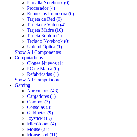
Pantalla Notebook (0)
Procesador (4)
Repuestos Impresora (0)
Tarjeta de Red (0)
Tarjeta de Video (4)
Tarjeta Madre (10)
Tarjeta Sonido (1)
Teclado Notebook (0)
Unidad Óptica (1)
Show All Componentes
Computadoras
Clones Nuevos (1)
PC de Marca (0)
Refabricadas (1)
Show All Computadoras
Gaming
Auriculares (43)
Cargadores (1)
Combos (7)
Consolas (3)
Gabinetes (9)
Joystick (15)
Micrófonos (4)
Mouse (24)
Mouse pad (11)