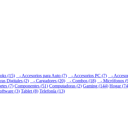
oks (15)
- Accesorios para Auto (7)
- Accesorios PC (7)
- Accesori
s Digitales (2)
- Cargadores (20)
- Combos (18)
- Micrófonos (
rtes (7)
Componentes (51)
Computadoras (2)
Gaming (144)
Hogar (74
oftware (3)
Tablet (8)
Telefonía (13)