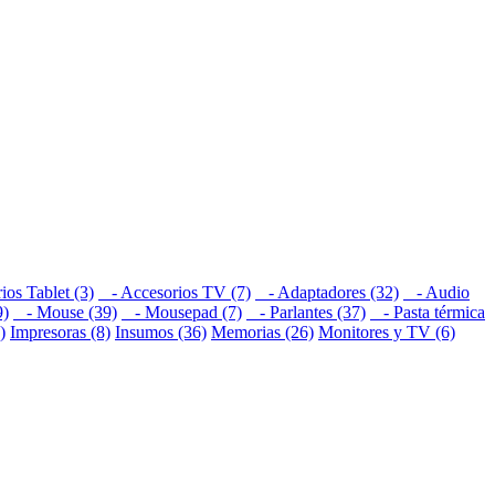
os Tablet (3)
- Accesorios TV (7)
- Adaptadores (32)
- Audio
9)
- Mouse (39)
- Mousepad (7)
- Parlantes (37)
- Pasta térmica
)
Impresoras (8)
Insumos (36)
Memorias (26)
Monitores y TV (6)