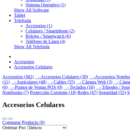
Sistema Operativo (1)
Show All Software
Tablet
Telefonía
Accesorios (1)
Celulares / Smartphone (2)
Relojes / Smartwatch (6)
Teléfono de Línea (4)
Show All Telefonía
Accesorios
Accesorios Celulares
Accesorios (382)
- Accesorios Celulares (39)
- Accesorios Notebo
(11)
- Auriculares (48)
- Cables (55)
- Cámara Web (3)
- Cámara
(0)
- Puntos de Ventas POS (0)
- Teclados (16)
- Trípodes / Sopo
Notebooks (7)
Protección Corriente (18)
Redes (47)
Seguridad (55)
S
Accesorios Celulares
Comparar Producto (0)
Ordenar Por: