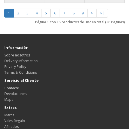
1
2
3
4
5
6
7
8
9
>
>|
Página 1 con 15 productos de 382 en total (26 Paginas)
Información
Sobre nosotros
Delivery Information
Privacy Policy
Terms & Conditions
Servicio al Cliente
Contacte
Devoluciones
Mapa
Extras
Marca
Vales Regalo
Afiliados