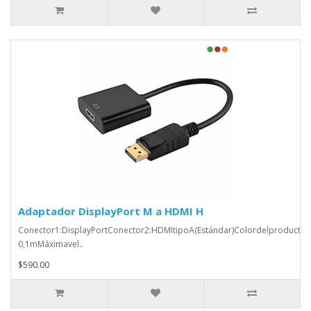
Adaptador DisplayPort M a HDMI H
Conector1:DisplayPortConector2:HDMItipoA(Estándar)Colordelproducto
0,1mMáximavel..
$590.00